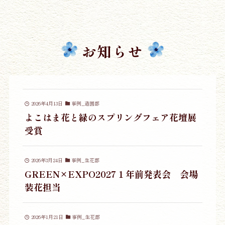
お知らせ
2026年4月13日
事例_造園部
よこはま花と緑のスプリングフェア花壇展
受賞
2026年3月24日
事例_生花部
GREEN×EXPO2027１年前発表会 会場
装花担当
2026年1月21日
事例_生花部