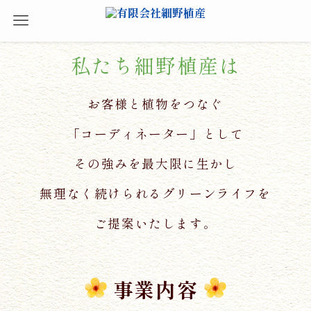
ようこそ、
細野植産のホームページへ！
私たち細野植産は
Welcome to HOSONO SHOKUSAN's website!
お客様と植物をつなぐ
「コーディネーター」として
その強みを最大限に生かし
無理なく続けられるグリーンライフを
ご提案いたします。
事業内容