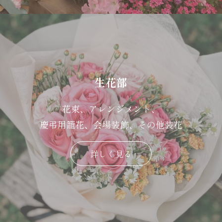
生花部
花束、アレンジメント、
慶弔用籠花、会場装飾、その他装花
詳しく見る