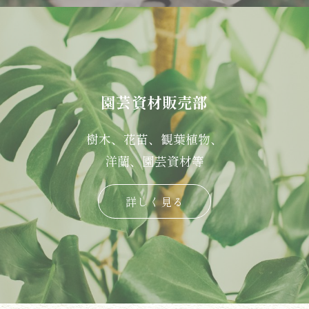
園芸資材販売部
樹木、花苗、観葉植物、
洋蘭、園芸資材等
詳しく見る